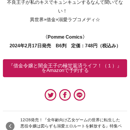
不良王子が私のキスでキュンキュンするなんて聞いてな
い！
異世界×借金×溺愛ラブコメディ☆
〈Pomme Comics〉
2024年2月17日発売 B6判 定価：748円（税込み）
『借金令嬢と闇金王子の極甘返済ライフ！（１）』
をAmazonで予約する
12/28発売！『全年齢向け乙女ゲームの世界に転生した
悪役令嬢は図らずも溺愛エロルートを解放する』特集ペ