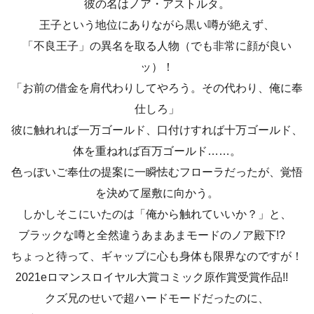
彼の名はノア・アストルタ。
王子という地位にありながら黒い噂が絶えず、
「不良王子」の異名を取る人物（でも非常に顔が良い
ッ）！
「お前の借金を肩代わりしてやろう。その代わり、俺に奉
仕しろ」
彼に触れれば一万ゴールド、口付けすれば十万ゴールド、
体を重ねれば百万ゴールド……。
色っぽいご奉仕の提案に一瞬怯むフローラだったが、覚悟
を決めて屋敷に向かう。
しかしそこにいたのは「俺から触れていいか？」と、
ブラックな噂と全然違うあまあまモードのノア殿下!?
ちょっと待って、ギャップに心も身体も限界なのですが！
2021eロマンスロイヤル大賞コミック原作賞受賞作品!!
クズ兄のせいで超ハードモードだったのに、