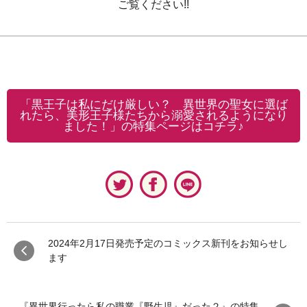
ご覧ください!!
「黒王子は私にだけ厳しい？ 異世界の聖女に選ば
れたら、美形王子様たちから溺愛されるようになり
ました！」の特集ページはコチラ♪
2024年2月17日発売予定のコミックス新刊をお知らせし
ます
『異世界行ったら私の職業『野生児』だった２』の特集