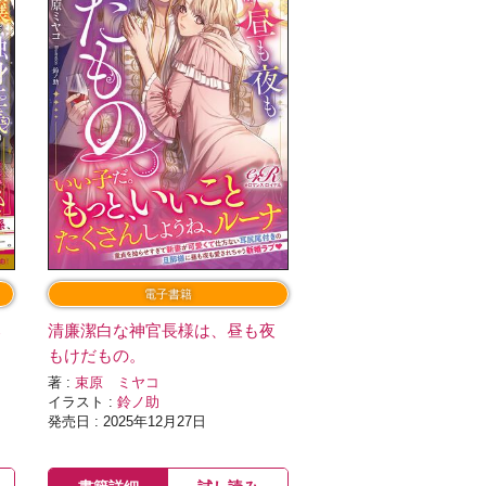
電子書籍
部
清廉潔白な神官長様は、昼も夜
し
もけだもの。
著 :
束原 ミヤコ
イラスト :
鈴ノ助
発売日 : 2025年12月27日