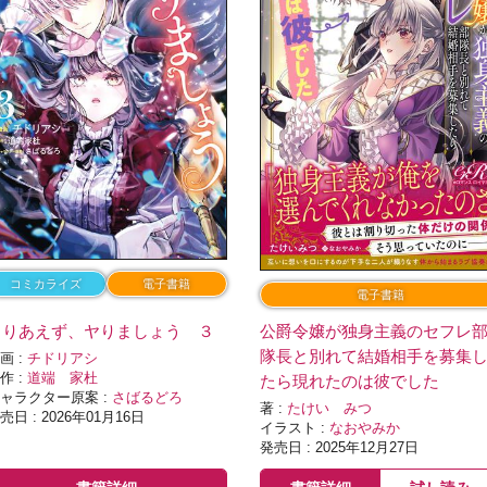
コミカライズ
電子書籍
電子書籍
とりあえず、ヤりましょう ３
公爵令嬢が独身主義のセフレ
隊長と別れて結婚相手を募集
画 :
チドリアシ
作 :
道端 家杜
たら現れたのは彼でした
ャラクター原案 :
さばるどろ
著 :
たけい みつ
売日 : 2026年01月16日
イラスト :
なおやみか
発売日 : 2025年12月27日