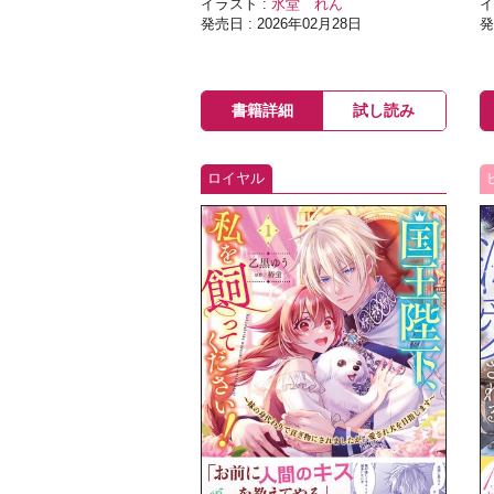
イラスト :
氷堂 れん
イ
発売日 : 2026年02月28日
発
書籍詳細
試し読み
ロイヤル