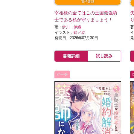
電子書籍
宰相様の全てはこの王国最強騎
士である私が守りましょう！
著 :
伊川 伊織
著
イラスト :
鈴ノ助
イ
発売日 : 2026年07月30日
発
書籍詳細
試し読み
ピーチ