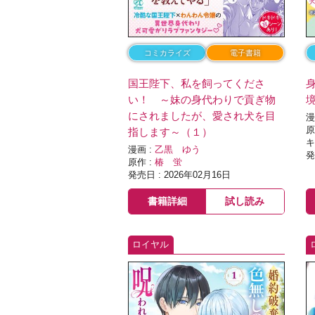
コミカライズ
電子書籍
国王陛下、私を飼ってくださ
い！ ～妹の身代わりで貢ぎ物
にされましたが、愛され犬を目
漫
原
指します～（１）
キ
漫画 :
乙黒 ゆう
発
原作 :
椿 蛍
発売日 : 2026年02月16日
書籍詳細
試し読み
ロイヤル