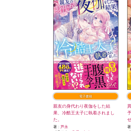
電子書籍
親友の身代わり夜伽をした結
果、冷酷王太子に執着されまし
た。
著 :
芦永
著