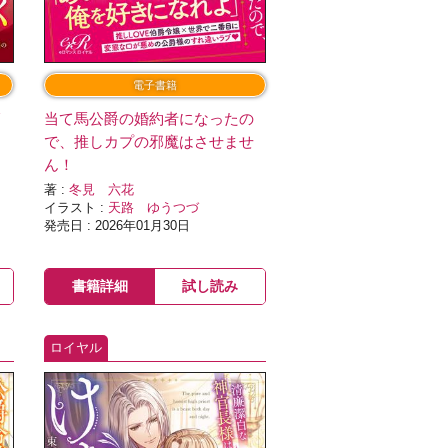
電子書籍
師
当て馬公爵の婚約者になったの
で、推しカプの邪魔はさせませ
ん！
著 :
冬見 六花
イラスト :
天路 ゆうつづ
発売日 : 2026年01月30日
書籍詳細
試し読み
ロイヤル