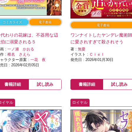
コミカライズ
電子書籍
電子書籍
身代わりの花嫁は、不器用な辺
ワンナイトしたヤンデレ魔術
境伯に溺愛される５
に愛されすぎて殺されそう
画 :
一ノ瀬 かおる
著 :
無憂
作 :
椎名 さえら
イラスト :
Ｃｉｅｌ
ャラクター原案 :
一花 夜
発売日 : 2026年01月30日
売日 : 2026年02月05日
書籍詳細
試し読み
書籍詳細
試し読み
ロイヤル
ロイヤル