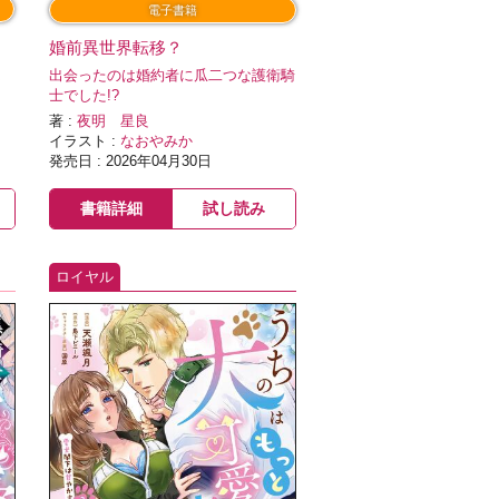
電子書籍
婚前異世界転移？
逃
出会ったのは婚約者に瓜二つな護衛騎
士でした!?
著 :
夜明 星良
イラスト :
なおやみか
発売日 : 2026年04月30日
書籍詳細
試し読み
ロイヤル