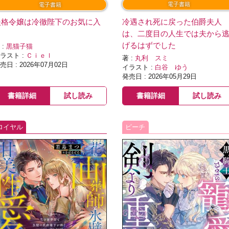
電子書籍
電子書籍
失格令嬢は冷徹陛下のお気に入
冷遇され死に戻った伯爵夫人
り
は、二度目の人生では夫から
げるはずでした
 :
黒猫子猫
ラスト :
Ｃｉｅｌ
著 :
丸利 スミ
売日 : 2026年07月02日
イラスト :
白谷 ゆう
発売日 : 2026年05月29日
書籍詳細
試し読み
書籍詳細
試し読み
ロイヤル
ピーチ