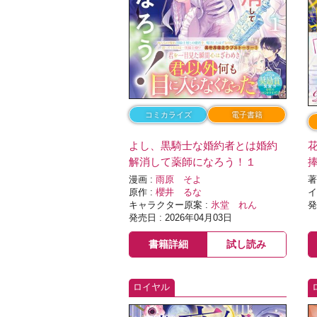
コミカライズ
電子書籍
よし、黒騎士な婚約者とは婚約
解消して薬師になろう！１
漫画 :
雨原 そよ
著
原作 :
櫻井 るな
イ
キャラクター原案 :
氷堂 れん
発
発売日 : 2026年04月03日
書籍詳細
試し読み
ロイヤル