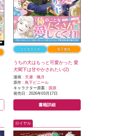
コミカライズ
電子書籍
い
うちの犬はもっと可愛かった 愛
犬閣下は甘やかされたい(2)
漫画 :
天瀬 颯月
原作 :
鳥下ビニール
キャラクター原案 :
国原
発売日 : 2026年03月17日
書籍詳細
ロイヤル