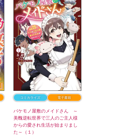
コミカライズ
電子書籍
ら
バケモノ屋敷のメイドさん ～
美醜逆転世界で三人のご主人様
からの愛され生活が始まりまし
た～（１）