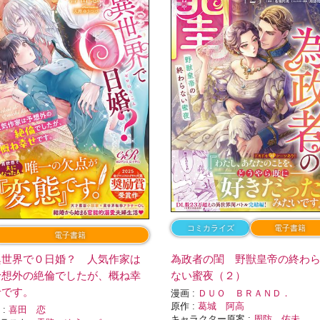
コミカライズ
電子書籍
電子書籍
異世界で０日婚？ 人気作家は
為政者の閨 野獣皇帝の終わ
予想外の絶倫でしたが、概ね幸
ない蜜夜（２）
せです。
漫画 :
ＤＵＯ ＢＲＡＮＤ．
原作 :
葛城 阿高
 :
喜田 恋
キャラクター原案 :
周防 佑未