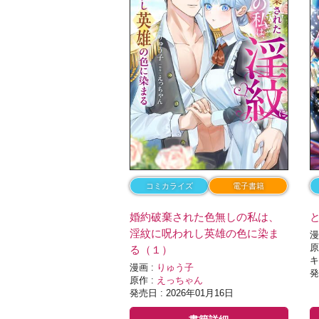
コミカライズ
電子書籍
婚約破棄された色無しの私は、
淫紋に呪われし英雄の色に染ま
漫
原
る（１）
キ
漫画 :
りゅう子
発
原作 :
えっちゃん
発売日 : 2026年01月16日