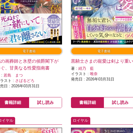
電子書籍
電子書籍
花の画葬師と氷壁の侯爵閣下が
黒騎士さまの寵愛は剣より重
捧ぐ、甘美なる性愛指南書
著 :
紺乃 藍
イラスト :
唯奈
 :
若島 まつ
発売日 : 2026年03月31日
ラスト :
さばるどろ
売日 : 2026年03月31日
書籍詳細
試し読み
書籍詳細
試し読み
ロイヤル
ロイヤル