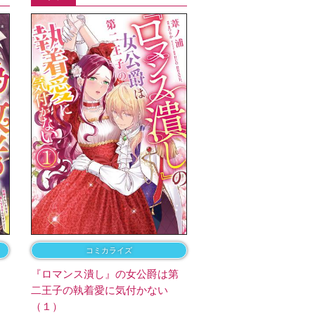
コミカライズ
ら
『ロマンス潰し』の女公爵は第
二王子の執着愛に気付かない
（１）