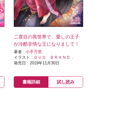
の
二度目の異世界で、愛しの王子
が冷酷非情な王になりまして！
著者 :
小手万里
イラスト :
ＤＵＯ ＢＲＡＮＤ．
発売日 : 2019年11月30日
書籍詳細
試し読み