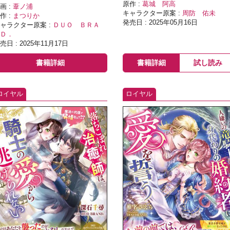
原作 :
葛城 阿高
画 :
葦ノ浦
キャラクター原案 :
周防 佑未
作 :
まつりか
発売日 : 2025年05月16日
ャラクター原案 :
ＤＵＯ ＢＲＡ
Ｄ．
売日 : 2025年11月17日
書籍詳細
書籍詳細
試し読み
ロイヤル
ロイヤル