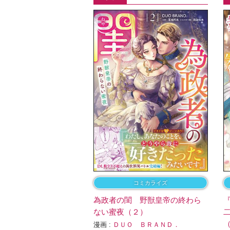
コミカライズ
為政者の閨 野獣皇帝の終わら
ない蜜夜（２）
漫画 :
ＤＵＯ ＢＲＡＮＤ．