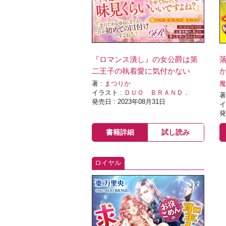
『ロマンス潰し』の女公爵は第
二王子の執着愛に気付かない
著 :
まつりか
魔
イラスト :
ＤＵＯ ＢＲＡＮＤ．
著
発売日 : 2023年08月31日
イ
発
書籍詳細
試し読み
ロイヤル