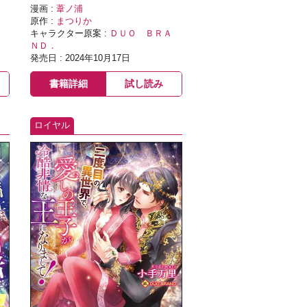
漫画 :
葦ノ浦
原作 :
まつりか
キャラクター原案 :
ＤＵＯ ＢＲＡ
ＮＤ．
発売日 : 2024年10月17日
書籍詳細
試し読み
ロイヤル