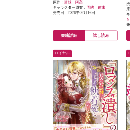
原作 :
葛城 阿高
漫
キャラクター原案 :
周防 佑未
原
発売日 : 2026年02月16日
キ
Ｎ
発
書籍詳細
試し読み
ロイヤル