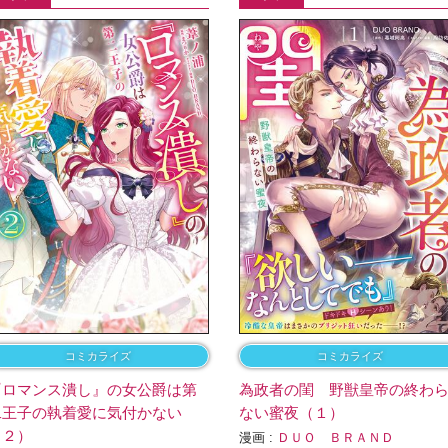
コミカライズ
コミカライズ
『ロマンス潰し』の女公爵は第
為政者の閨 野獣皇帝の終わ
二王子の執着愛に気付かない
ない蜜夜（１）
（２）
漫画 :
ＤＵＯ ＢＲＡＮＤ