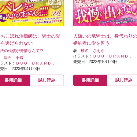
落ちこぼれ治癒師は、騎士の愛
人嫌いの竜騎士は、身代わり
から逃げられない
婚約者に愛を誓う
法の代償が発情なんて!?
著 :
椎名 さえら
イラスト :
ＤＵＯ ＢＲＡＮＤ．
 :
深石 千尋
発売日 : 2022年10月28日
ラスト :
ＤＵＯ ＢＲＡＮＤ．
売日 : 2023年04月28日
書籍詳細
試し読み
書籍詳細
試し読み