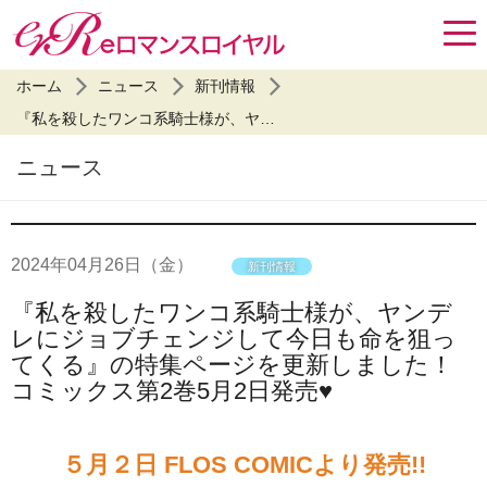
ホーム
ニュース
新刊情報
『私を殺したワンコ系騎士様が、ヤンデレにジョブチェンジして今日も命を狙ってくる』の特集ページを更新しました！ コミックス第2巻5月2日発売♥
ニュース
2024年
04月26日
（金）
新刊情報
『私を殺したワンコ系騎士様が、ヤンデ
レにジョブチェンジして今日も命を狙っ
てくる』の特集ページを更新しました！
コミックス第2巻5月2日発売♥
５月２日 FLOS COMICより発売!!