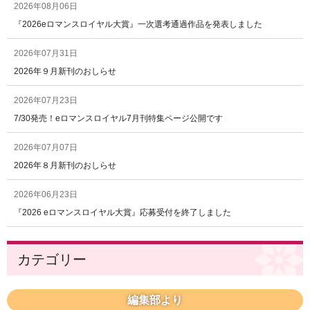
2026年08月06日
『2026eロマンスロイヤル大賞』一次選考通過作品を発表しました
2026年07月31日
2026年９月新刊のおしらせ
2026年07月23日
7/30発売！eロマンスロイヤル7月刊特集ページ公開です
2026年07月07日
2026年８月新刊のおしらせ
2026年06月23日
『2026 eロマンスロイヤル大賞』応募受付を終了しました
カテゴリー
編集部より