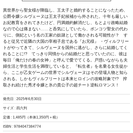
異世界から聖女様が降臨し、王太子と婚約することになったため、
公爵令嬢シルヴェーヌは王太子妃候補から外された。十年も厳しい
お妃教育をされてきたけど、円満婚約解消だし、もとより政略結婚
なので心は痛まない……と呑気にしていたら、ポンコツ聖女の代わ
りに、側妃という名の王家の奴隷として働かされる可能性が？ す
ると従兄で近隣の大国の宰相子息である『お兄様』 ・ヴィルフリー
トがやってきて、シルヴェーヌを国外に逃がし、さらに結婚してく
れることに!? てっきり同情からの結婚だと思っていたのに、彼は
毎日「俺だけの春の女神」と呼んで愛でてくる。戸惑いながらも夫
婦生活と学生生活を満喫していると、『転生者』を名乗る女生徒か
ら、ここが乙女ゲームの世界でシルヴェーヌはその登場人物と知ら
される。しかもヴィルフリートは本来ヒロインの攻略対象で!? 搾
取され続けた秀才令嬢と氷の貴公子の超チート逆転ロマンス！
発売日 :
2025年6月30日
サイズ : 四六判
定価 : 1,485円（本体1,350円＋税）
ISBN : 9784047384774