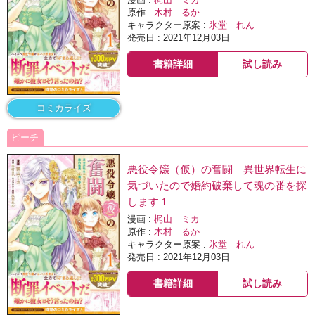
漫画 :
梶山 ミカ
原作 :
木村 るか
キャラクター原案 :
氷堂 れん
発売日 : 2021年12月03日
書籍詳細
試し読み
コミカライズ
ピーチ
悪役令嬢（仮）の奮闘 異世界転生に
気づいたので婚約破棄して魂の番を探
します１
漫画 :
梶山 ミカ
原作 :
木村 るか
キャラクター原案 :
氷堂 れん
発売日 : 2021年12月03日
書籍詳細
試し読み