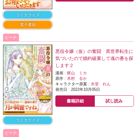
コミカライズ
電子書籍
ピーチ
悪役令嬢（仮）の奮闘 異世界転生に
気づいたので婚約破棄して魂の番を探
します２
漫画 :
梶山 ミカ
原作 :
木村 るか
キャラクター原案 :
氷堂 れん
発売日 : 2022年10月05日
書籍詳細
試し読み
コミカライズ
ピーチ