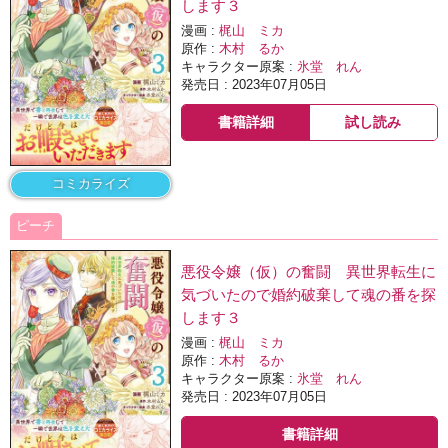
します３
漫画 :
梶山 ミカ
原作 :
木村 るか
キャラクター原案 :
氷堂 れん
発売日 : 2023年07月05日
書籍詳細
試し読み
コミカライズ
ピーチ
悪役令嬢（仮）の奮闘 異世界転生に
気づいたので婚約破棄して魂の番を探
します３
漫画 :
梶山 ミカ
原作 :
木村 るか
キャラクター原案 :
氷堂 れん
発売日 : 2023年07月05日
書籍詳細