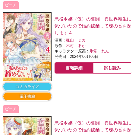
ピーチ
悪役令嬢（仮）の奮闘 異世界転生に
気づいたので婚約破棄して魂の番を探
します４
漫画 :
梶山 ミカ
原作 :
木村 るか
キャラクター原案 :
氷堂 れん
発売日 : 2024年06月05日
書籍詳細
試し読み
コミカライズ
電子書籍
ピーチ
悪役令嬢（仮）の奮闘 異世界転生に
気づいたので婚約破棄して魂の番を探