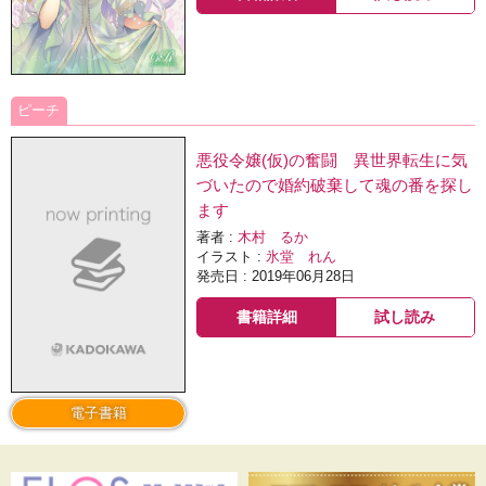
ピーチ
悪役令嬢(仮)の奮闘 異世界転生に気
づいたので婚約破棄して魂の番を探し
ます
著者 :
木村 るか
イラスト :
氷堂 れん
発売日 : 2019年06月28日
書籍詳細
試し読み
電子書籍