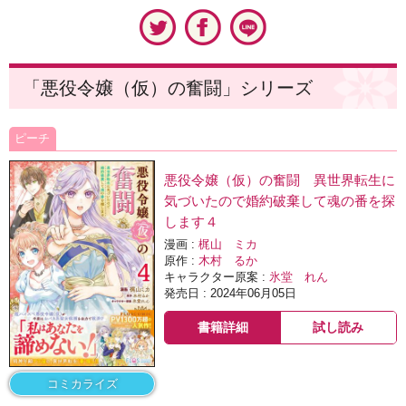
「悪役令嬢（仮）の奮闘」シリーズ
ピーチ
悪役令嬢（仮）の奮闘 異世界転生に
気づいたので婚約破棄して魂の番を探
します４
漫画 :
梶山 ミカ
原作 :
木村 るか
キャラクター原案 :
氷堂 れん
発売日 : 2024年06月05日
書籍詳細
試し読み
コミカライズ