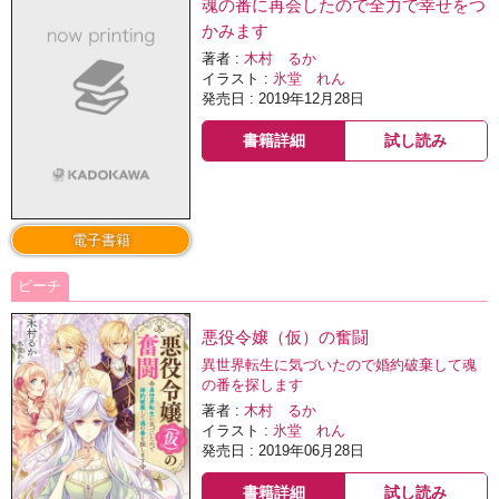
魂の番に再会したので全力で幸せをつ
かみます
著者 :
木村 るか
イラスト :
氷堂 れん
発売日 : 2019年12月28日
書籍詳細
試し読み
電子書籍
ピーチ
悪役令嬢（仮）の奮闘
異世界転生に気づいたので婚約破棄して魂
の番を探します
著者 :
木村 るか
イラスト :
氷堂 れん
発売日 : 2019年06月28日
書籍詳細
試し読み