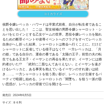
コミカライズ
侯爵令嬢レベッカ・ハワードは卒業式前夜、自分が転生者であるこ
とを思い出した！ ここは、聖女候補の男爵令嬢シャーロット・シ
ルバをヒロインとする乙女ゲームの世界。悪役令嬢レベッカを陥れ
るための断罪イベントや凌辱イベントへのフラグをすべてレベッカ
自身がへし折った結果、シャーロットは教会へ行くことに。だけど
シャーロットに反省している様子はなく!? 一方レベッカは、「月
の姫」である自分の、運命の番である「太陽の王子」前世の夫の転
生でもある王太子・イーサンとの再会を果たすが、イーサンには婚
約者がいた!? 「絶対に二股なんてありえない」とイーサンを遠ざ
けるレベッカと、ある事実を抱えているイーサンのすれ違いは続
き……。一方シャーロットを狙う黒い影が、レベッカが主催するパ
ーティで暗躍し始める。シャーロットの「闇墜ち」を狙う一派の昏
い思惑が、レベッカの背後で口を開ける――！
発売日 :
2024年6月5日
サイズ : Ｂ６判