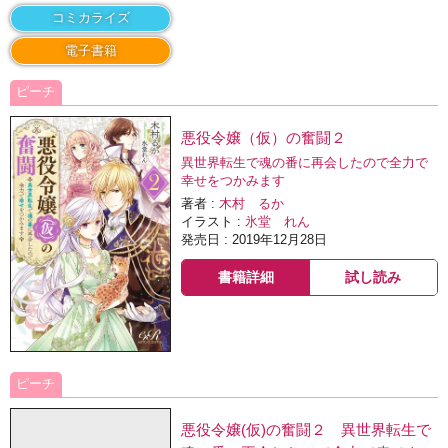
コミカライズ
電子書籍
ピーチ
悪役令嬢（仮）の奮闘２
異世界転生で魂の番に再会したので全力で
幸せをつかみます
著者 :
木村 るか
イラスト :
氷堂 れん
発売日 : 2019年12月28日
書籍詳細
試し読み
ピーチ
悪役令嬢(仮)の奮闘２ 異世界転生で