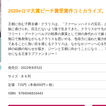
2020eロマ大賞ピーチ賞受賞作コミカライズ
王都に住む子爵令嬢・クラリスは、「ファーレンハイトの宝石」
族に虐げられ、目立たないよう陰で生きてきた。クラリスが十九
フリート・グーテンベルグの戦果の褒賞として姉の身代わりで嫁
無口で無表情ながらもクラリスを思いやる、包容力に溢れた魅力
であることに負い目を感じるクラリスは、なかなかジーンへ心を
姉の結婚の知らせが届き、ジーンと王都に向かうことになり……
せになる王道ラブファンタジー！
発売日 :
2022年8月5日
サイズ : Ｂ６判
定価 : 715円（本体650円＋税）
ISBN : 9784046816443