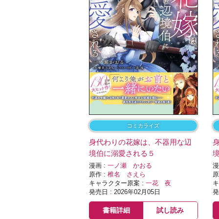
コミカライズ
身代わりの花嫁は、不器用な辺
境伯に溺愛される５
漫画 :
一ノ瀬 かおる
漫
原作 :
椎名 さえら
原
キャラクター原案 :
一花 夜
キ
発売日 : 2026年02月05日
発
書籍詳細
試し読み