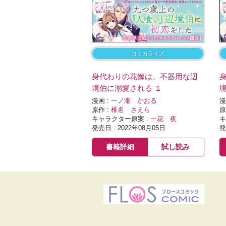
コミカライズ
身代わりの花嫁は、不器用な辺
境伯に溺愛される １
漫画 :
一ノ瀬 かおる
漫
原作 :
椎名 さえら
原
キャラクター原案 :
一花 夜
キ
発売日 : 2022年08月05日
発
書籍詳細
試し読み