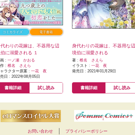
コミカライズ
電子書籍
身代わりの花嫁は、不器用な辺
身代わりの花嫁は、不器用な
境伯に溺愛される １
境伯に溺愛される
画 :
一ノ瀬 かおる
著 :
椎名 さえら
作 :
椎名 さえら
イラスト :
一花 夜
ャラクター原案 :
一花 夜
発売日 : 2021年01月29日
売日 : 2022年08月05日
書籍詳細
試し読み
書籍詳細
試し読み
お問い合わせ
プライバシーポリシー