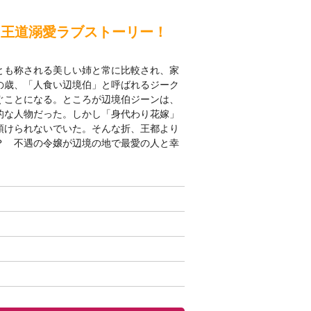
。王道溺愛ラブストーリー！
とも称される美しい姉と常に比較され、家
の歳、「人食い辺境伯」と呼ばれるジーク
ぐことになる。ところが辺境伯ジーンは、
的な人物だった。しかし「身代わり花嫁」
預けられないでいた。そんな折、王都より
？ 不遇の令嬢が辺境の地で最愛の人と幸