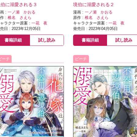
境伯に溺愛される３
境伯に溺愛される２
画 :
一ノ瀬 かおる
漫画 :
一ノ瀬 かおる
作 :
椎名 さえら
原作 :
椎名 さえら
ャラクター原案 :
一花 夜
キャラクター原案 :
一花 夜
売日 : 2023年12月05日
発売日 : 2023年04月05日
書籍詳細
試し読み
書籍詳細
試し読み
ピーチ
ピーチ