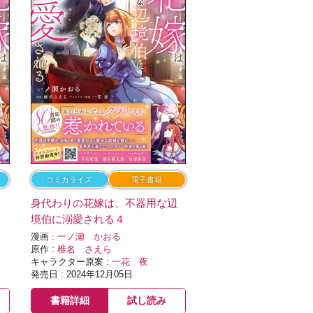
コミカライズ
電子書籍
辺
身代わりの花嫁は、不器用な辺
境伯に溺愛される４
漫画 :
一ノ瀬 かおる
原作 :
椎名 さえら
キャラクター原案 :
一花 夜
発売日 : 2024年12月05日
書籍詳細
試し読み