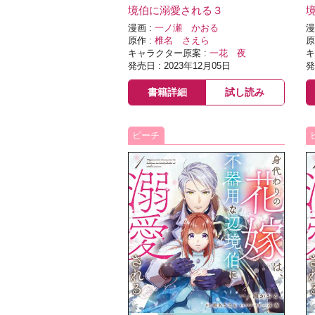
境伯に溺愛される３
漫画 :
一ノ瀬 かおる
漫
原作 :
椎名 さえら
原
キャラクター原案 :
一花 夜
キ
発売日 : 2023年12月05日
発
書籍詳細
試し読み
ピーチ