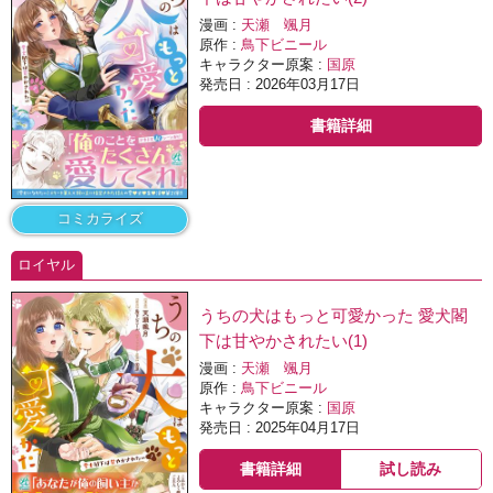
漫画 :
天瀬 颯月
原作 :
鳥下ビニール
キャラクター原案 :
国原
発売日 : 2026年03月17日
書籍詳細
コミカライズ
ロイヤル
うちの犬はもっと可愛かった 愛犬閣
下は甘やかされたい(1)
漫画 :
天瀬 颯月
原作 :
鳥下ビニール
キャラクター原案 :
国原
発売日 : 2025年04月17日
書籍詳細
試し読み