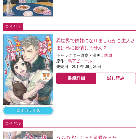
ロイヤル
異世界で奴隷になりましたがご主人さ
まは私に欲情しません２
キャラクター原案・漫画 :
国原
原作 :
鳥下ビニール
発売日 : 2019年09月30日
書籍詳細
試し読み
コミカライズ
ロイヤル
うちの犬はもっと可愛かった