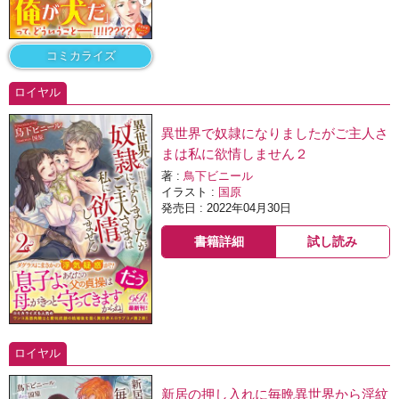
コミカライズ
ロイヤル
異世界で奴隷になりましたがご主人さ
まは私に欲情しません２
著 :
鳥下ビニール
イラスト :
国原
発売日 : 2022年04月30日
書籍詳細
試し読み
ロイヤル
新居の押し入れに毎晩異世界から淫紋