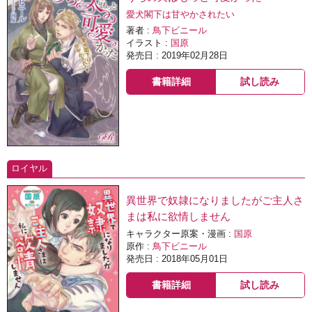
愛犬閣下は甘やかされたい
著者 :
鳥下ビニール
イラスト :
国原
発売日 : 2019年02月28日
書籍詳細
試し読み
ロイヤル
異世界で奴隷になりましたがご主人さ
まは私に欲情しません
キャラクター原案・漫画 :
国原
原作 :
鳥下ビニール
発売日 : 2018年05月01日
書籍詳細
試し読み