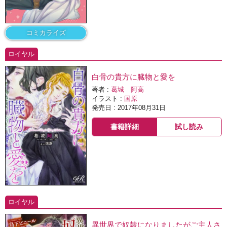
コミカライズ
ロイヤル
白骨の貴方に臓物と愛を
著者 :
葛城 阿高
イラスト :
国原
発売日 : 2017年08月31日
書籍詳細
試し読み
ロイヤル
異世界で奴隷になりましたがご主人さ