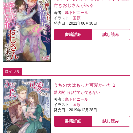
付きおじさんが来る
著者 :
鳥下ビニール
イラスト :
国原
発売日 : 2021年06月30日
書籍詳細
試し読み
ロイヤル
うちの犬はもっと可愛かった２
愛犬閣下は待てができない
著者 :
鳥下ビニール
イラスト :
国原
発売日 : 2019年12月28日
書籍詳細
試し読み