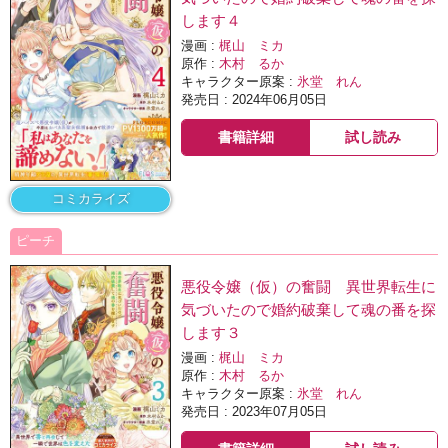
します４
漫画 :
梶山 ミカ
原作 :
木村 るか
キャラクター原案 :
氷堂 れん
発売日 : 2024年06月05日
書籍詳細
試し読み
コミカライズ
ピーチ
悪役令嬢（仮）の奮闘 異世界転生に
気づいたので婚約破棄して魂の番を探
します３
漫画 :
梶山 ミカ
原作 :
木村 るか
キャラクター原案 :
氷堂 れん
発売日 : 2023年07月05日