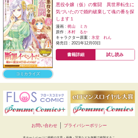
悪役令嬢（仮）の奮闘 異世界転生に
気づいたので婚約破棄して魂の番を探
します１
漫画 :
梶山 ミカ
原作 :
木村 るか
キャラクター原案 :
氷堂 れん
発売日 : 2021年12月03日
書籍詳細
試し読み
コミカライズ
お問い合わせ
プライバシーポリシー
本ホームページに掲載の文章・画像・写真などを無断で複製するこ