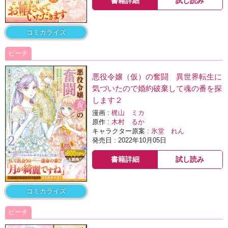
書籍詳細
試し読み
コミカライズ
ピーチ
悪役令嬢（仮）の奮闘 異世界転生に
気づいたので婚約破棄して魂の番を探
します２
漫画 :
梶山 ミカ
原作 :
木村 るか
キャラクター原案 :
氷堂 れん
発売日 : 2022年10月05日
書籍詳細
試し読み
コミカライズ
ピーチ