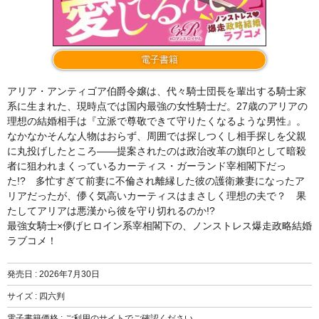
電子書籍
アリア・アンティゴア伯爵令嬢は、代々騎士団長を輩出する騎士家
系に生まれた、現時点では国内最強の女性騎士だ。27歳のアリアの
理想の結婚相手は『立派で尊敬できて守りたくなるような男性』。
なかなかそんな人物はおらず、周囲では探しつくし相手探しを父親
に丸投げしたところ――提案されたのは政治改革の旗印として暗殺
者に狙われまくっているカーティス・ガーランド宰相閣下だっ
た!? 多忙すぎて前妻に不倫され離縁した彼の護衛兼妻になったア
リアだったが、儚く気高いカーティスはまさしく理想の夫で？ 果
たしてアリアは悪漢から彼を守り切れるのか!?
最強女騎士×儚げヒロイン系宰相閣下の、ノンストレス爆走政略結婚
ラブコメ！
発売日 :
2026年7月30日
サイズ : 四六判
電子書籍価格 : ご利用のサイトでご確認ください