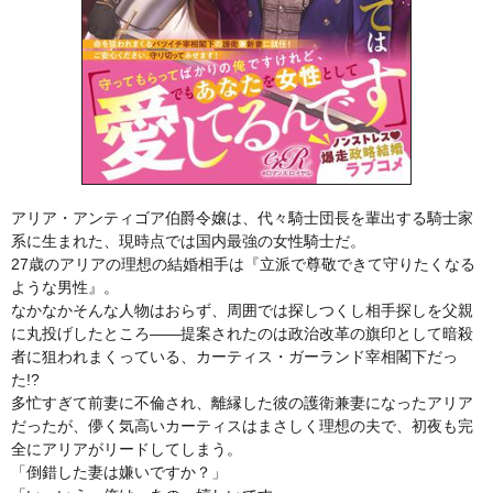
アリア・アンティゴア伯爵令嬢は、代々騎士団長を輩出する騎士家
系に生まれた、現時点では国内最強の女性騎士だ。
27歳のアリアの理想の結婚相手は『立派で尊敬できて守りたくなる
ような男性』。
なかなかそんな人物はおらず、周囲では探しつくし相手探しを父親
に丸投げしたところ――提案されたのは政治改革の旗印として暗殺
者に狙われまくっている、カーティス・ガーランド宰相閣下だっ
た!?
多忙すぎて前妻に不倫され、離縁した彼の護衛兼妻になったアリア
だったが、儚く気高いカーティスはまさしく理想の夫で、初夜も完
全にアリアがリードしてしまう。
「倒錯した妻は嫌いですか？」