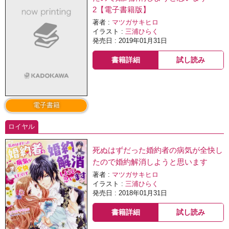
2【電子書籍版】
著者 :
マツガサキヒロ
イラスト :
三浦ひらく
発売日 : 2019年01月31日
書籍詳細
試し読み
電子書籍
ロイヤル
死ぬはずだった婚約者の病気が全快し
たので婚約解消しようと思います
著者 :
マツガサキヒロ
イラスト :
三浦ひらく
発売日 : 2018年01月31日
書籍詳細
試し読み