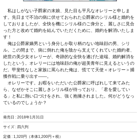
私はしがない子爵家の末娘、見た目も平凡なオレリーと申しま
す。先日まで不治の病に伏せておられた公爵家のシリル様と婚約を
しておりましたが、全快を機にシリル様のご身分と、麗しさに見合
った方と改めて婚約を結んでいただくために、婚約を解消いたしま
す！
俺は公爵家嫡男という身分しか取り柄のない地味顔の男、シリ
ル。この間まで、病に倒れた俺を陰から支えてくれていた婚約者、
絶世の美少女オレリーが、奇跡的な全快を遂げた途端、婚約解消を
したという。オレリーには地味顔の俺が超美青年に見えるというの
だ。甲斐性なしと家族に罵られた俺は、慌てて天使＜オレリー＞捕
獲作戦に乗り出す――。
オレリーです。お暇をいただいた公爵家に呼ばれして来てみた
ら、なぜかそこに麗しきシリル様が待っており、「君を愛してい
る」と私に熱い口づけをされ、強く抱擁されました。何がどうなっ
ているのでしょうか？
発売日 :
2018年1月31日
サイズ : 四六判
定価 : 1,320円（本体1,200円＋税）