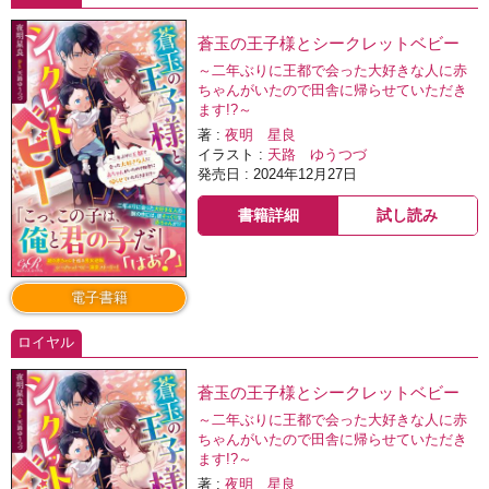
蒼玉の王子様とシークレットベビー
～二年ぶりに王都で会った大好きな人に赤
ちゃんがいたので田舎に帰らせていただき
ます!?～
著 :
夜明 星良
イラスト :
天路 ゆうつづ
発売日 : 2024年12月27日
書籍詳細
試し読み
電子書籍
ロイヤル
蒼玉の王子様とシークレットベビー
～二年ぶりに王都で会った大好きな人に赤
ちゃんがいたので田舎に帰らせていただき
ます!?～
著 :
夜明 星良