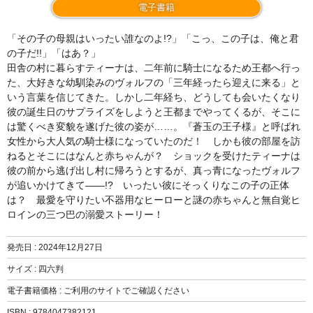
電子書籍
「その子の母親はいったい誰なのよ!?」「こっ、この子は、俺と君
の子だ!!」「はあ？」
田舎の村に暮らすティーナは、二年前に騎士になるため王都へ行っ
た、大好きな幼馴染みのヴォルフの「三年経ったら迎えに来る」と
いう言葉を信じてきた。しかし二年経ち、どうしても会いたくなり
彼の誕生日のサプライズをしようと王都までやってくるが、そこに
は驚くべき変貌を遂げた彼の姿が……。『蒼玉の王子様』と呼ばれ
女性から大人気の騎士様になっていたのだ！ しかも彼の部屋を訪
ねるとそこにはなんと赤ちゃんが？ ショックを受けたティーナは
彼の前から逃げ出し村に帰ろうとするが、真っ青になったヴォルフ
が追いかけてきて――!? いったい彼にそっくりなこの子の正体
は？ 最愛を守りたい不器用なヒーローと謎の赤ちゃんと無自覚ヒ
ロインの三つ巴の溺愛ストーリー！
発売日 :
2024年12月27日
サイズ : 四六判
電子書籍価格 : ご利用のサイトでご確認ください
ISBN : 9784047382121