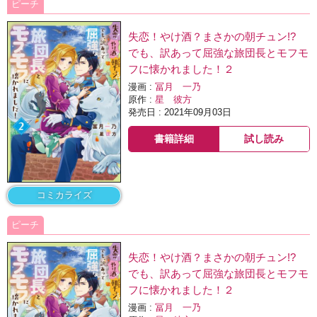
ピーチ
失恋！やけ酒？まさかの朝チュン!?
でも、訳あって屈強な旅団長とモフモ
フに懐かれました！２
漫画 :
冨月 一乃
原作 :
星 彼方
発売日 : 2021年09月03日
書籍詳細
試し読み
コミカライズ
ピーチ
失恋！やけ酒？まさかの朝チュン!?
でも、訳あって屈強な旅団長とモフモ
フに懐かれました！２
漫画 :
冨月 一乃