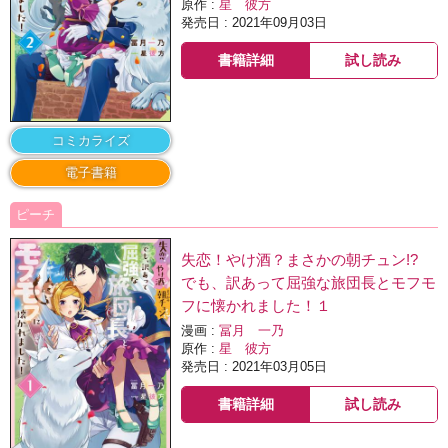
原作 :
星 彼方
発売日 : 2021年09月03日
書籍詳細
試し読み
コミカライズ
電子書籍
ピーチ
失恋！やけ酒？まさかの朝チュン!?
でも、訳あって屈強な旅団長とモフモ
フに懐かれました！１
漫画 :
冨月 一乃
原作 :
星 彼方
発売日 : 2021年03月05日
書籍詳細
試し読み