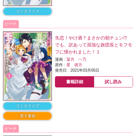
コミカライズ
ピーチ
失恋！やけ酒？まさかの朝チュン!?
でも、訳あって屈強な旅団長とモフモ
フに懐かれました！１
漫画 :
冨月 一乃
原作 :
星 彼方
発売日 : 2021年03月05日
書籍詳細
試し読み
コミカライズ
電子書籍
ピーチ