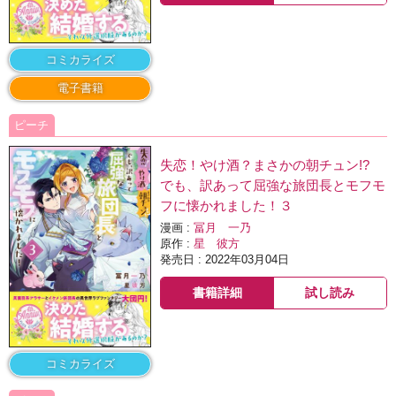
コミカライズ
電子書籍
ピーチ
失恋！やけ酒？まさかの朝チュン!?
でも、訳あって屈強な旅団長とモフモ
フに懐かれました！３
漫画 :
冨月 一乃
原作 :
星 彼方
発売日 : 2022年03月04日
書籍詳細
試し読み
コミカライズ