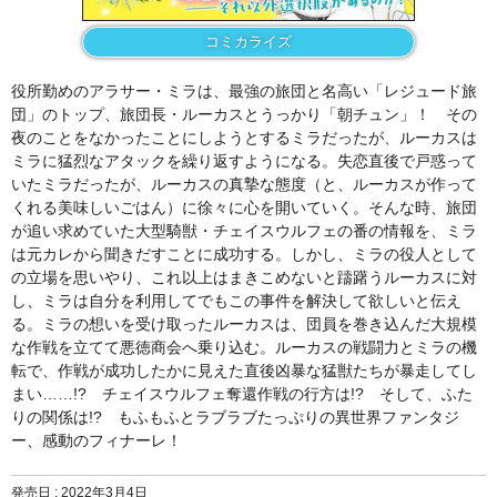
コミカライズ
役所勤めのアラサー・ミラは、最強の旅団と名高い「レジュード旅
団」のトップ、旅団長・ルーカスとうっかり「朝チュン」！ その
夜のことをなかったことにしようとするミラだったが、ルーカスは
ミラに猛烈なアタックを繰り返すようになる。失恋直後で戸惑って
いたミラだったが、ルーカスの真摯な態度（と、ルーカスが作って
くれる美味しいごはん）に徐々に心を開いていく。そんな時、旅団
が追い求めていた大型騎獣・チェイスウルフェの番の情報を、ミラ
は元カレから聞きだすことに成功する。しかし、ミラの役人として
の立場を思いやり、これ以上はまきこめないと躊躇うルーカスに対
し、ミラは自分を利用してでもこの事件を解決して欲しいと伝え
る。ミラの想いを受け取ったルーカスは、団員を巻き込んだ大規模
な作戦を立てて悪徳商会へ乗り込む。ルーカスの戦闘力とミラの機
転で、作戦が成功したかに見えた直後凶暴な猛獣たちが暴走してし
まい……!? チェイスウルフェ奪還作戦の行方は!? そして、ふた
りの関係は!? もふもふとラブラブたっぷりの異世界ファンタジ
ー、感動のフィナーレ！
発売日 :
2022年3月4日