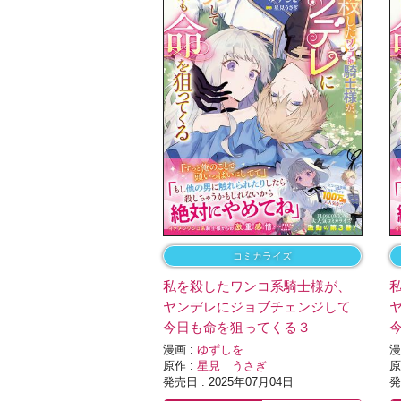
コミカライズ
私を殺したワンコ系騎士様が、
ヤンデレにジョブチェンジして
今日も命を狙ってくる３
漫画 :
ゆずしを
漫
原作 :
星見 うさぎ
原
発売日 : 2025年07月04日
発