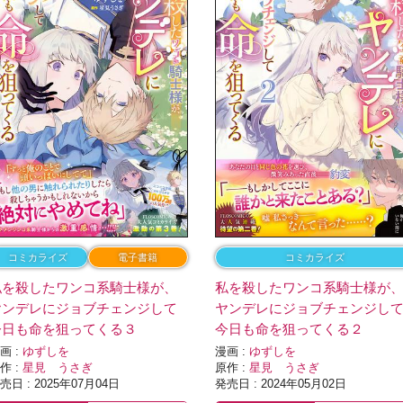
コミカライズ
電子書籍
コミカライズ
私を殺したワンコ系騎士様が、
私を殺したワンコ系騎士様が
ヤンデレにジョブチェンジして
ヤンデレにジョブチェンジし
今日も命を狙ってくる３
今日も命を狙ってくる２
画 :
ゆずしを
漫画 :
ゆずしを
作 :
星見 うさぎ
原作 :
星見 うさぎ
売日 : 2025年07月04日
発売日 : 2024年05月02日