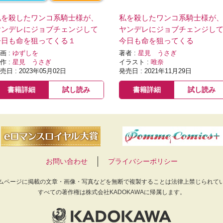
私を殺したワンコ系騎士様が、
私を殺したワンコ系騎士様が
ヤンデレにジョブチェンジして
ヤンデレにジョブチェンジし
今日も命を狙ってくる１
今日も命を狙ってくる
画 :
ゆずしを
著者 :
星見 うさぎ
作 :
星見 うさぎ
イラスト :
唯奈
売日 : 2023年05月02日
発売日 : 2021年11月29日
書籍詳細
試し読み
書籍詳細
試し読み
お問い合わせ
プライバシーポリシー
ムページに掲載の文章・画像・写真などを無断で複製することは法律上禁じられて
すべての著作権は株式会社KADOKAWAに帰属します。