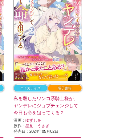
コミカライズ
電子書籍
、
私を殺したワンコ系騎士様が、
て
ヤンデレにジョブチェンジして
今日も命を狙ってくる２
漫画 :
ゆずしを
原作 :
星見 うさぎ
発売日 : 2024年05月02日