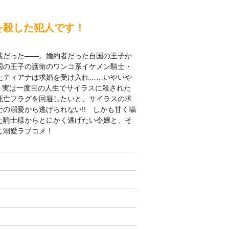
を殺した犯人です！
葉だった――。婚約者だった自国の王子か
国の王子の護衛のワンコ系イケメン騎士・
たティアナは求婚を受け入れ……いやいや
 実は一度目の人生でサイラスに殺された
死亡フラグを回避したいと、サイラスの求
の溺愛から逃げられない!! しかも甘く囁
た騎士様からとにかく逃げたい令嬢と、そ
こ溺愛ラブコメ！