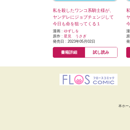
私を殺したワンコ系騎士様が、
ヤンデレにジョブチェンジして
今日も命を狙ってくる１
漫画 :
ゆずしを
漫
原作 :
星見 うさぎ
原
発売日 : 2023年05月02日
発
書籍詳細
試し読み
本ホー