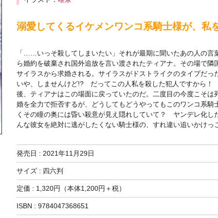
溺愛してくるイケメンワンコ系騎士様が、私
「……いっそ殺してしまいたい」それが最期に聞いたあの人の言
ら婚約を破棄され国外追放を言い渡されたティアナ。その場で隣
サイラスから求婚される。サイラスがドストライクのタイプだっ
いや、しませんけど!? だってこの人私を殺した犯人ですから！
後、ティアナはこの場面に戻っていたのだ。二度目の今度こそは
婚を全力で拒否するが、どうしてもどうやってもこのワンコ系騎士
くその瞳の奥には昏い殺意が見え隠れしていて？ ヤンデレ化し
んな彼女を絶対に逃がしたくない騎士様の、すれ違い追いかけっ
発売日 :
2021年11月29日
サイズ : 四六判
定価 : 1,320円（本体1,200円＋税）
ISBN : 9784047368651