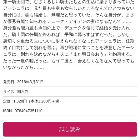
第一騎士団で、むさくるしい騎士たちとの生活に染まりきっていた
アーシュラは、見た目も中身も女らしいところなんてひとつもない
自分には、恋も結婚も、無理だと思っていた。そんな自分が、まさ
か優秀有能で知られるデューク・アイデンの妻になるなんて……。
身分差も能力差も承知の上で、デュークを信じて結婚を受け入れ
た。騎士団の任期が終われば、平和に暮らすはずだった。しかし、
裏切りを重ねる夫についに耐えられなくなったアーシュラは、任期
終了目前にして別れを選ぶ。再び戦場に立つことを決意したアーシ
ュラは、別れを決めながらも夫に「また明日会おう」と約束する。
たった一度の嘘だった。もう二度と、会えなくなるなんて思っても
いなかったから……。
発売日 :
2018年3月31日
サイズ : 四六判
定価 : 1,320円（本体1,200円＋税）
ISBN : 9784047351110
試し読み