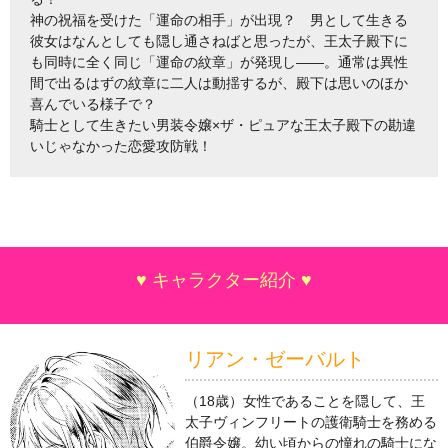
神の祝福を受けた「運命の相手」が出現？ 男として生きる
彼女はなんとしても隠し通さねばと思ったが、王太子殿下に
も同時に全く同じ「運命の紋章」が発現し――。通常は異性
間で出るはずの紋章に二人は動揺するが、殿下は思いのほか
喜んでいる様子で？
騎士として生きたい男装令嬢×ザ・ピュアな王太子殿下の勘違
いじゃなかった恋愛攻防戦！
♥ キャラクター紹介 ♥
リアン・ゼーバルト
（18歳）女性であることを隠して、王
太子ヴィンフリートの護衛騎士を務める
伯爵令嬢。幼い頃からの憧れの騎士にな