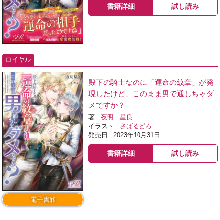
書籍詳細
試し読み
ロイヤル
殿下の騎士なのに「運命の紋章」が発
現したけど、このまま男で通しちゃダ
メですか？
著 :
夜明 星良
イラスト :
さばるどろ
発売日 : 2023年10月31日
書籍詳細
試し読み
電子書籍