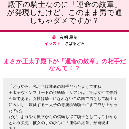
殿下の騎士なのに「運命の紋章」
が発現したけど、このまま男で通
しちゃダメですか？
著
夜明 星良
イラスト
さばるどろ
まさか王太子殿下が「運命の紋章」の相手だ
なんて！？
「どうやら、私たちは運命の相手だったようですね」
王太子ヴィンフリートの護衛騎士リアンは、実は女性で伯爵
令嬢である。女性は騎士になれないこの国で男として騎士団
に入団し、敬愛する王太子の専属護衛騎士にまで成り上がっ
たのだ。
だが、ようやく殿下からの信頼も得て騎士としてはこれから
という矢先、彼女の手のひらに「運命の紋章」が発現す
る！