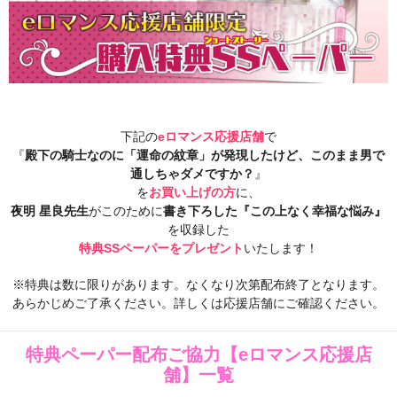
下記の
eロマンス応援店舗
で
『
殿下の騎士なのに「運命の紋章」が発現したけど、このまま男で
通しちゃダメですか？
』
を
お買い上げの方
に、
夜明 星良先生
がこのために
書き下ろした『この上なく幸福な悩み
』
を収録した
特典SSペーパーをプレゼント
いたします！
※特典は数に限りがあります。なくなり次第配布終了となります。
あらかじめご了承ください。詳しくは応援店舗にご確認ください。
特典ペーパー配布ご協力【eロマンス応援店
舗】一覧