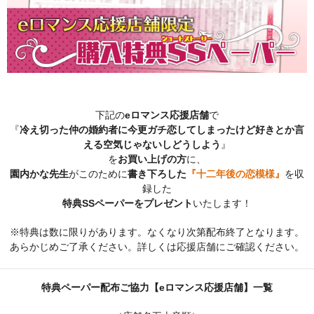
下記の
eロマンス応援店舗
で
『
冷え切った仲の婚約者に今更ガチ恋してしまったけど好きとか言
える空気じゃないしどうしよう
』
を
お買い上げの方
に、
園内かな先生
がこのために
書き下ろした
『十二年後の恋模様』
を収
録した
特典SSペーパーをプレゼント
いたします！
※特典は数に限りがあります。なくなり次第配布終了となります。
あらかじめご了承ください。詳しくは応援店舗にご確認ください。
特典ペーパー配布ご協力【eロマンス応援店舗】一覧