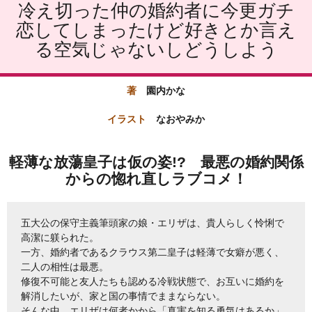
冷え切った仲の婚約者に今更ガチ
恋してしまったけど好きとか言え
る空気じゃないしどうしよう
著
園内かな
イラスト
なおやみか
軽薄な放蕩皇子は仮の姿!? 最悪の婚約関係
からの惚れ直しラブコメ！
五大公の保守主義筆頭家の娘・エリザは、貴人らしく怜悧で
高潔に躾られた。
一方、婚約者であるクラウス第二皇子は軽薄で女癖が悪く、
二人の相性は最悪。
修復不可能と友人たちも認める冷戦状態で、お互いに婚約を
解消したいが、家と国の事情でままならない。
そんな中、エリザは何者かから「真実を知る勇気はあるか」