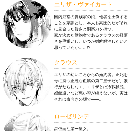
エリザ・ヴァイカート
国内屈指の貴族家の娘。他者を圧倒する
ことを家訓とし、本人も高圧的だがそれ
に見合った賢さと洞察力を持つ。
家が決めた婚約者であるクラウスの軽薄
さを毛嫌いし、いつか婚約解消したいと
思っていたが……!?
クラウス
エリザの幼いころからの婚約者。正妃を
母に持つ正統な血筋の第二皇子だが、素
行がだらしなく、エリザとは冷戦状態。
娼館通いなど悪い噂が絶えないが、実は
それは表向きの顔で――。
ローゼリンデ
鉄仮面な第一皇女。