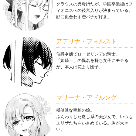
クラウスの異母姉だが、学園卒業後はフ
ィオニスへの後宮入りが決まっている。
顔に似合わず恋バナが好き。
アデリナ・フォルスト
伯爵令嬢でローゼリンデの騎士。
「姫騎士」の異名を持ち女子にモテる
が、本人は花より団子。
マリーナ・アドルング
穏健派な宰相の娘。
ふんわりした癒し系の美少女で、いつも
エリザたちをいさめている。胸が大き
い。