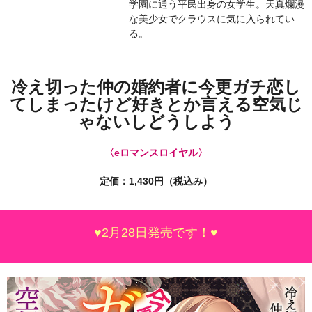
学園に通う平民出身の女学生。天真爛漫
な美少女でクラウスに気に入られてい
る。
冷え切った仲の婚約者に今更ガチ恋し
てしまったけど好きとか言える空気じ
ゃないしどうしよう
〈eロマンスロイヤル〉
定価：1,430
円（税込み）
♥2月28日発売です！♥