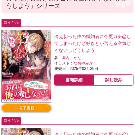
うしよう」シリーズ
ロイヤル
冷え切った仲の婚約者に今更ガチ恋し
てしまったけど好きとか言える空気じ
ゃないしどうしよう
著 :
園内 かな
イラスト :
なおやみか
発売日 : 2025年02月28日
書籍詳細
試し読み
電子書籍
ロイヤル
冷え切った仲の婚約者に今更ガチ恋し