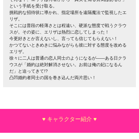
という手紙を受け取る。
挑戦的な招待状に導かれ、指定場所を遠隔魔法で監視したエ
リザ。
そこには普段の軽薄さとは程遠い、硬派な態度で戦うクラウ
スが。その姿に、エリザは熱烈に恋してしまった！
今更好きとか言えないし、言っても信じてもらえない！
かつてないときめきに悩みながらも彼に対する態度を改める
エリザ。
徐々に二人は普通の恋人同士のようになるが――ある日クラ
ウスが「婚約は絶対解消させない。お前は俺の妃になるん
だ」と迫ってきて!?
凸凹婚約者同士の国を巻き込んだ両片思い！
♥ キャラクター紹介 ♥