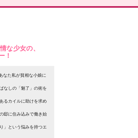
情な少女の、
ー！
あなた私が貧相な小娘に
ぱなしの「魅了」の術を
あるカイルに助けを求め
の邸に住み込みで働き始
り」という悩みを持つエ