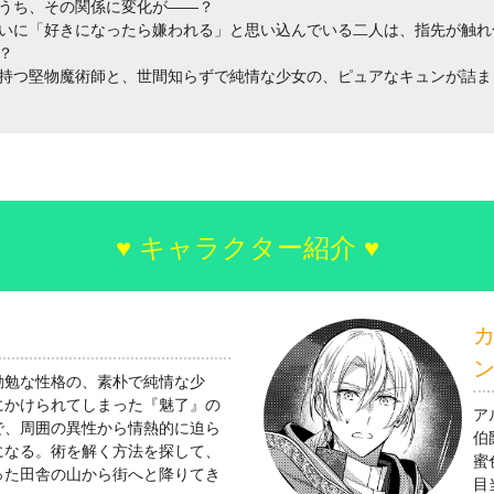
るうち、その関係に変化が――？
いに「好きになったら嫌われる」と思い込んでいる二人は、指先が触れ
ー？
持つ堅物魔術師と、世間知らずで純情な少女の、ピュアなキュンが詰ま
♥ キャラクター紹介 ♥
カ
勤勉な性格の、素朴で純情な少
にかけられてしまった『魅了』の
ア
で、周囲の異性から情熱的に迫ら
伯
になる。術を解く方法を探して、
蜜
った田舎の山から街へと降りてき
目