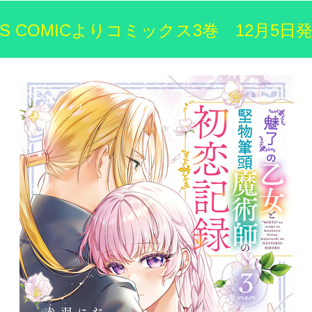
OS COMICよりコミックス3巻 12月5日