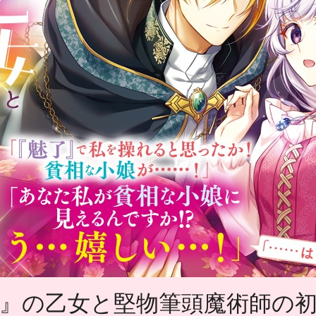
』の乙女と堅物筆頭魔術師の