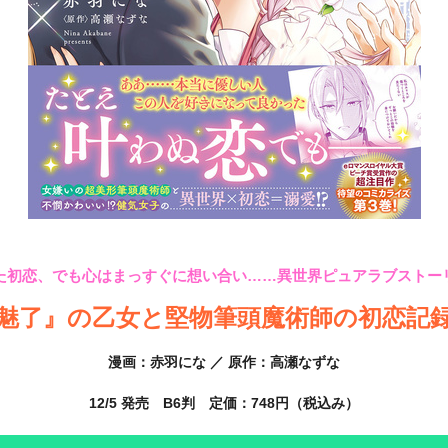
た初恋、でも心はまっすぐに想い合い……異世界ピュアラブストー
魅了』の乙女と堅物筆頭魔術師の初恋記
漫画：赤羽にな ／ 原作：高瀬なずな
12/5 発売 B6判 定価：748円（税込み）