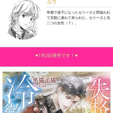
ユウ
帝都で迷子になったセリーヌと間違われ
て宮殿に連れて来られた、セリーヌと瓜
二つの女性（？）。
♥7月2日発売です！♥