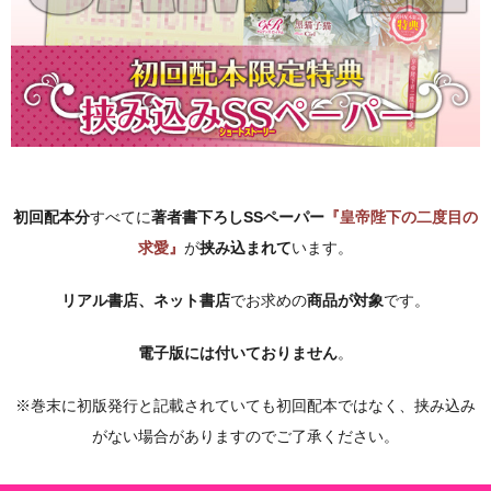
初回配本分
すべてに
著者書下ろしSSペーパー
『皇帝陛下の二度目の
求愛
』
が
挟み込まれて
います。
リアル書店、ネット書店
でお求めの
商品が対象
です。
電子版には付いておりません
。
※巻末に初版発行と記載されていても初回配本ではなく、挟み込み
がない場合がありますのでご了承ください。