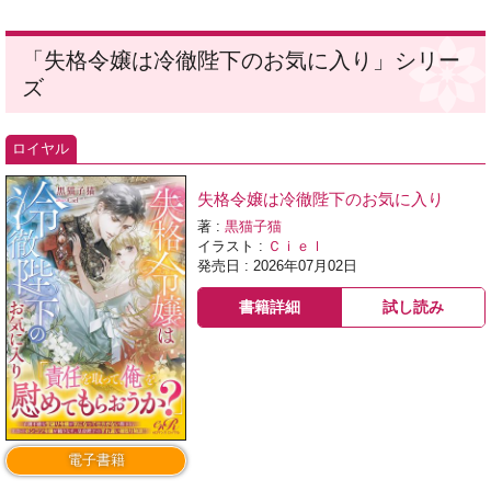
「失格令嬢は冷徹陛下のお気に入り」シリー
ズ
ロイヤル
失格令嬢は冷徹陛下のお気に入り
著 :
黒猫子猫
イラスト :
Ｃｉｅｌ
発売日 : 2026年07月02日
書籍詳細
試し読み
電子書籍