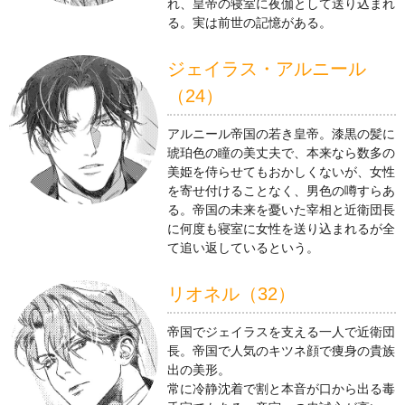
れ、皇帝の寝室に夜伽として送り込まれ
る。実は前世の記憶がある。
ジェイラス・アルニール
（24）
アルニール帝国の若き皇帝。漆黒の髪に
琥珀色の瞳の美丈夫で、本来なら数多の
美姫を侍らせてもおかしくないが、女性
を寄せ付けることなく、男色の噂すらあ
る。帝国の未来を憂いた宰相と近衛団長
に何度も寝室に女性を送り込まれるが全
て追い返しているという。
リオネル（32）
帝国でジェイラスを支える一人で近衛団
長。帝国で人気のキツネ顔で痩身の貴族
出の美形。
常に冷静沈着で割と本音が口から出る毒