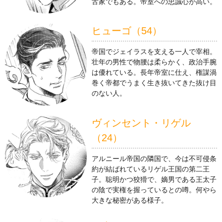
舌家でもある。帝室への忠誠心が高い。
ヒューゴ（54）
帝国でジェイラスを支える一人で宰相。
壮年の男性で物腰は柔らかく、政治手腕
は優れている。長年帝室に仕え、権謀渦
巻く帝都でうまく生き抜いてきた抜け目
のない人。
ヴィンセント・リゲル
（24）
アルニール帝国の隣国で、今は不可侵条
約が結ばれているリゲル王国の第二王
子。聡明かつ狡猾で、嫡男である王太子
の陰で実権を握っているとの噂。何やら
大きな秘密がある様子。