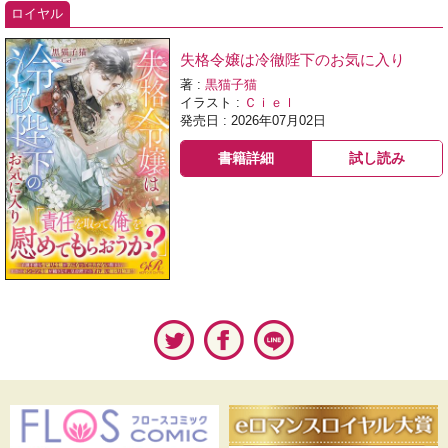
ロイヤル
失格令嬢は冷徹陛下のお気に入り
著 :
黒猫子猫
イラスト :
Ｃｉｅｌ
発売日 : 2026年07月02日
書籍詳細
試し読み