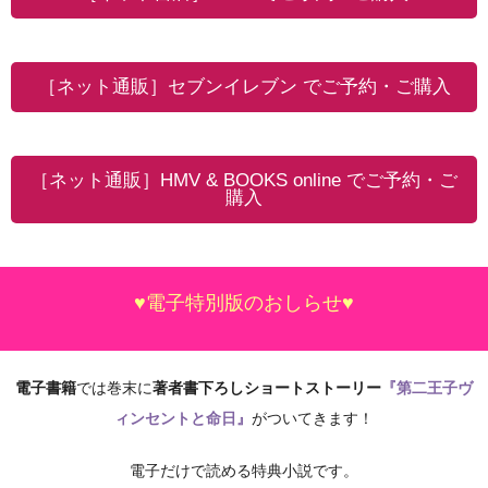
［ネット通販］セブンイレブン でご予約・ご購入
［ネット通販］HMV & BOOKS online でご予約・ご
購入
♥電子特別版のおしらせ♥
電子書籍
では巻末に
著者書下ろしショートストーリー
『
第二王子ヴ
ィンセントと命日
』
がついてきます！
電子だけで読める特典小説です。