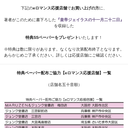
下記の
eロマンス応援店舗
で
お買い上げの方
に、
著者がこのために書下ろした
『皇帝ジェイラスの十一月二十二日
』
を収録した
特典SSペーパーをプレゼント
いたします！
※特典は数に限りがあります。なくなり次第配布終了となります。
あらかじめご了承ください。詳しくは応援店舗にご確認ください。
特典ペーパー配布ご協力【eロマンス応援店舗】一覧
（店舗名五十音順）