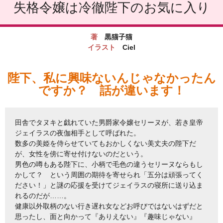
失格令嬢は冷徹陛下のお気に入り
著
黒猫子猫
イラスト
Ciel
陛下、私に興味ないんじゃなかったん
ですか？ 話が違います！
田舎でタヌキと戯れていた男爵家令嬢セリーヌが、若き皇帝
ジェイラスの夜伽相手として呼ばれた。
数多の美姫を侍らせていてもおかしくない美丈夫の陛下だ
が、女性を傍に寄せ付けないのだという。
男色の噂もある陛下に、小柄で毛色の違うセリーヌならもし
かして？ という周囲の期待を寄せられ「五分は頑張ってく
ださい！」と謎の応援を受けてジェイラスの寝所に送り込ま
れるのだが……。
健康以外取柄のない行き遅れ女などお呼びではないはずだと
思ったし、面と向かって『ありえない』『趣味じゃない』