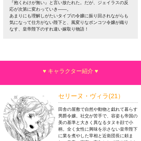
『抱くわけが無い』と言い放たれた。だが、ジェイラスの反
応が次第に変わっていき――。
あまりにも理解しがたいタイプの令嬢に振り回されながらも
気になって仕方がない陛下と、風変りなポンコツ令嬢が織り
なす、皇帝陛下のすれ違い嫁取り物語！
♥ キャラクター紹介 ♥
セリーヌ・ヴィラ(21）
田舎の屋敷で自然や動物と戯れて暮らす
男爵令嬢。社交が苦手で、容姿も帝国の
美の基準と大きく異なるタヌキ顔で小
柄。全く女性に興味を示さない皇帝陛下
に業を煮やした宰相と近衛団長に頼ま