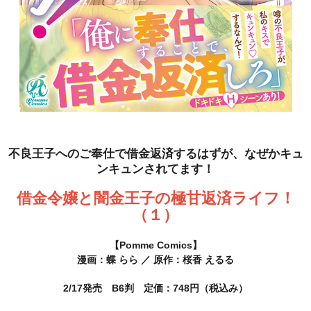
不良王子へのご奉仕で借金返済するはずが、なぜかキュ
ンキュンされてます！
借金令嬢と闇金王子の極甘返済ライフ！
（１）
【Pomme Comics】
漫画：蝶 らら ／ 原作：桜香 えるる
2/17発売 B6判 定価：748円（税込み）