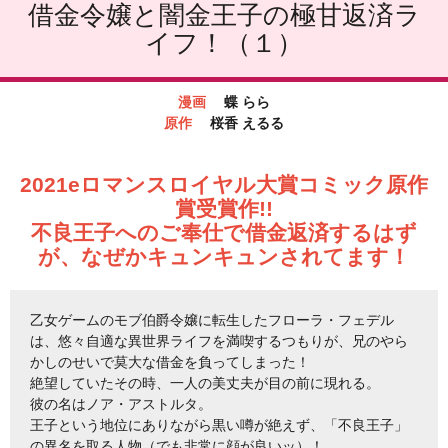
借金令嬢と闇金王子の極甘返済ラ
イフ！（１）
漫画
蝶 らら
原作
桜香 えるる
2021eロマンスロイヤル大賞コミック原作
賞受賞作!!
不良王子へのご奉仕で借金返済するはず
が、なぜかキュンキュンされてます！
乙女ゲームのモブ伯爵令嬢に転生したフローラ・フェデル
は、悠々自適な異世界ライフを満喫するつもりが、兄のやら
かしのせいで莫大な借金を負ってしまった！
絶望していたその時、一人の美丈夫が目の前に現れる。
彼の名はノア・アストルタ。
王子という地位にありながら黒い噂が絶えず、「不良王子」
の異名を取る人物（でも非常に顔が良いッ）！