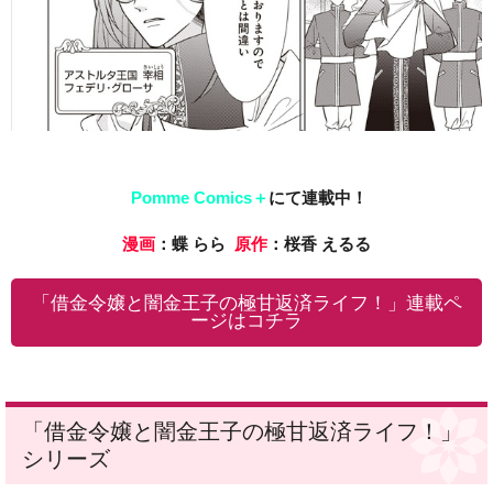
Pomme Comics＋
にて連載中！
漫画
：蝶 らら
原作
：桜香 えるる
「借金令嬢と闇金王子の極甘返済ライフ！」連載ペ
ージはコチラ
「借金令嬢と闇金王子の極甘返済ライフ！」
シリーズ