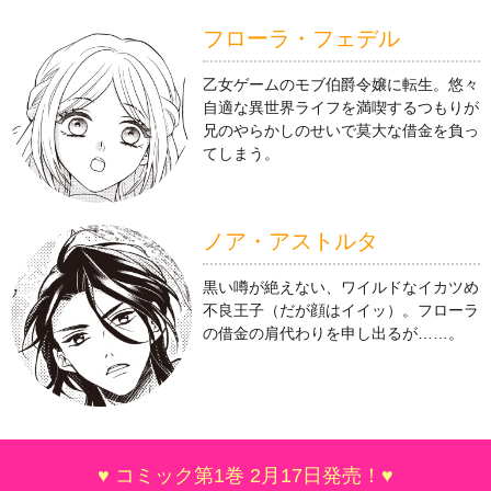
フローラ・フェデル
乙女ゲームのモブ伯爵令嬢に転生。悠々
自適な異世界ライフを満喫するつもりが
兄のやらかしのせいで莫大な借金を負っ
てしまう。
ノア・アストルタ
黒い噂が絶えない、ワイルドなイカツめ
不良王子（だが顔はイイッ）。フローラ
の借金の肩代わりを申し出るが……。
♥ コミック第1巻 2月17日発売！♥