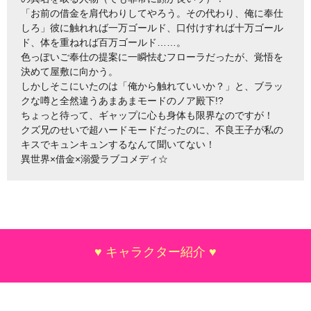
「お前の借金を肩代わりしてやろう。その代わり、俺に奉仕
しろ」彼に触れれば一万ゴールド、口付けすれば十万ゴール
ド、体を重ねれば百万ゴールド……。
色っぽいご奉仕の提案に一瞬怯むフローラだったが、覚悟を
決めて屋敷に向かう。
しかしそこにいたのは「俺から触れていいか？」と、ブラッ
クな噂と全然違うあまあまモードのノア殿下!?
ちょっと待って、ギャップに心も身体も限界なのですが！
クズ兄のせいで超ハードモードだったのに、不良王子が私の
キスでキュンキュンするなんて聞いてない！
異世界×借金×溺愛ラブコメディ☆
♥ キャラクター紹介 ♥