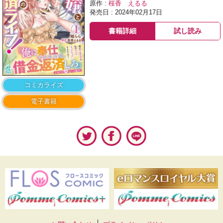
原作 :
桜香 えるる
発売日 : 2024年02月17日
書籍詳細
試し読み
コミカライズ
電子書籍