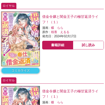
ロイヤル
借金令嬢と闇金王子の極甘返済ライ
フ！（１）
漫画 :
蝶 らら
原作 :
桜香 えるる
発売日 : 2024年02月17日
書籍詳細
試し読み
コミカライズ
ロイヤル
借金令嬢と闇金王子の極甘返済ライ
フ！（１）
漫画 :
蝶 らら