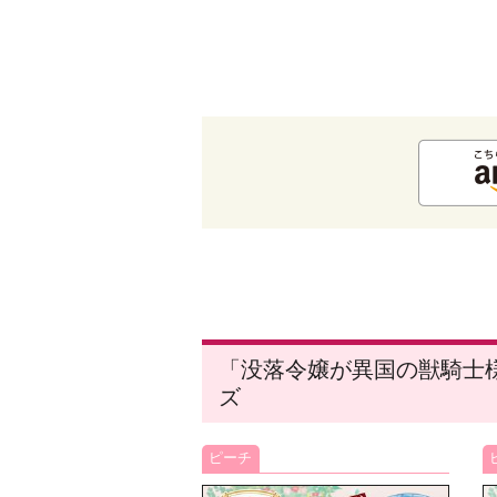
「没落令嬢が異国の獣騎士様
ズ
ピーチ