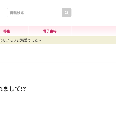
検索
特集
電子書籍
のはモフモフと溺愛でした～
まして!?