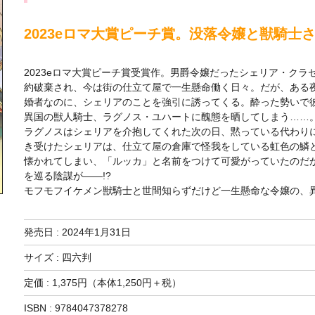
2023eロマ大賞ピーチ賞。没落令嬢と獣騎士
2023eロマ大賞ピーチ賞受賞作。男爵令嬢だったシェリア・ク
約破棄され、今は街の仕立て屋で一生懸命働く日々。だが、ある
婚者なのに、シェリアのことを強引に誘ってくる。酔った勢いで
異国の獣人騎士、ラグノス・ユハートに醜態を晒してしまう……
ラグノスはシェリアを介抱してくれた次の日、黙っている代わり
き受けたシェリアは、仕立て屋の倉庫で怪我をしている虹色の鱗
懐かれてしまい、「ルッカ」と名前をつけて可愛がっていたのだ
を巡る陰謀が――!?
モフモフイケメン獣騎士と世間知らずだけど一生懸命な令嬢の、
発売日 :
2024年1月31日
サイズ : 四六判
定価 : 1,375円（本体1,250円＋税）
ISBN : 9784047378278