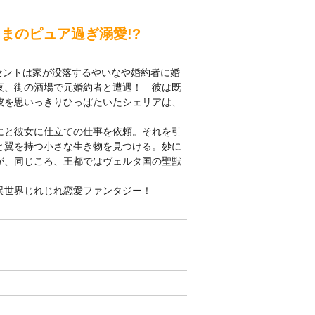
さまのピュア過ぎ溺愛!?
ラセントは家が没落するやいなや婚約者に婚
夜、街の酒場で元婚約者と遭遇！ 彼は既
彼を思いっきりひっぱたいたシェリアは、
。
にと彼女に仕立ての仕事を依頼。それを引
と翼を持つ小さな生き物を見つける。妙に
が、同じころ、王都ではヴェルタ国の聖獣
異世界じれじれ恋愛ファンタジー！