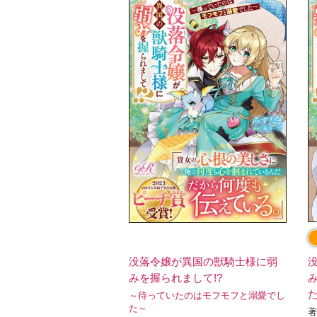
没落令嬢が異国の獣騎士様に弱
みを握られまして!?
～待っていたのはモフモフと溺愛でし
た～
著