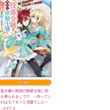
電子書籍
没落令嬢が異国の獣騎士様に弱
みを握られまして!? ～待ってい
たのはモフモフと溺愛でした～
 :
みずたま