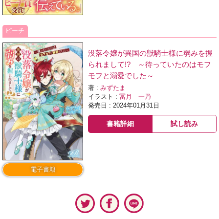
ピーチ
没落令嬢が異国の獣騎士様に弱みを握
られまして!? ～待っていたのはモフ
モフと溺愛でした～
著 :
みずたま
イラスト :
冨月 一乃
発売日 : 2024年01月31日
書籍詳細
試し読み
電子書籍