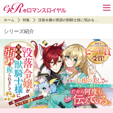
ホーム
特集
没落令嬢が異国の獣騎士様に弱みを握られまして!? ～待っていたのはモフモフと溺愛でした～
シリーズ紹介