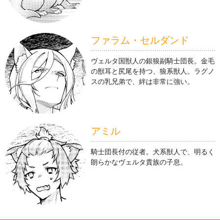
ファラム・セルダンド
ヴェルタ国獣人の銀狼副騎士団長。金毛
の獣耳と尻尾を持つ、狼系獣人。ラグノ
スの乳兄弟で、絆は非常に強い。
アミル
騎士団長付の従者。犬系獣人で、明るく
朗らかなヴェルタ貴族の子息。