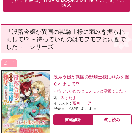
［ネット通販］HMV & BOOKS online でご予約・ご
購入
「没落令嬢が異国の獣騎士様に弱みを握られ
まして!? ～待っていたのはモフモフと溺愛で
した～」シリーズ
ピーチ
没落令嬢が異国の獣騎士様に弱みを握
られまして!?
～待っていたのはモフモフと溺愛でした～
著 :
みずたま
イラスト :
冨月 一乃
発売日 : 2024年01月31日
書籍詳細
試し読み