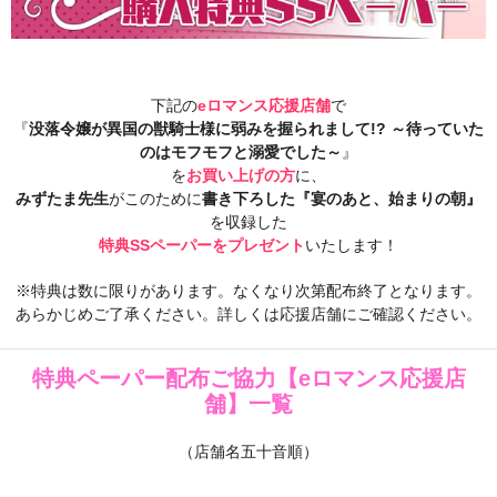
下記の
eロマンス応援店舗
で
『
没落令嬢が異国の獣騎士様に弱みを握られまして!? ～待っていた
のはモフモフと溺愛でした～
』
を
お買い上げの方
に、
みずたま先生
がこのために
書き下ろした『宴のあと、始まりの朝
』
を収録した
特典SSペーパーをプレゼント
いたします！
※特典は数に限りがあります。なくなり次第配布終了となります。
あらかじめご了承ください。詳しくは応援店舗にご確認ください。
特典ペーパー配布ご協力【eロマンス応援店
舗】一覧
（店舗名五十音順）