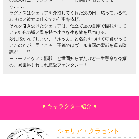
う……。
ラグノスはシェリアを介抱してくれた次の日、黙っている代
わりにと彼女に仕立ての仕事を依頼。
それを引き受けたシェリアは、仕立て屋の倉庫で怪我をして
いる虹色の鱗と翼を持つ小さな生き物を見つける。
妙に懐かれてしまい、「ルッカ」と名前をつけて可愛がって
いたのだが、同じころ、王都ではヴェルタ国の聖獣を巡る陰
謀が――!?
モフモフイケメン獣騎士と世間知らずだけど一生懸命な令嬢
の、異世界じれじれ恋愛ファンタジー！
♥ キャラクター紹介 ♥
シェリア・クラセント