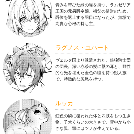
青みを帯びた緑の瞳を持つ、ラムゼリア
王国の元男爵令嬢。祖父の借財のため、
爵位を返上する羽目になったが、無垢で
高貴な心根の持ち主。
ラグノス・ユハート
ヴェルタ国より派遣された、銀狼騎士団
の団長。深い赤茶の髪に獣の耳と、野性
的な光を堪えた金色の瞳を持つ獣人族
で、特徴的な尻尾を持つ。
ルッカ
虹色の鱗に覆われた体と四肢をもつ生き
物。子犬くらいの大きさで、背中から小
さな翼、頭にはツノが生えている。