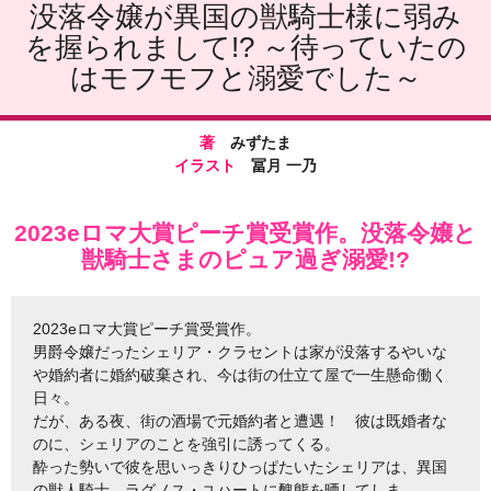
没落令嬢が異国の獣騎士様に弱み
を握られまして!? ～待っていたの
はモフモフと溺愛でした～
著
みずたま
イラスト
冨月 一乃
2023eロマ大賞ピーチ賞受賞作。没落令嬢と
獣騎士さまのピュア過ぎ溺愛!?
2023eロマ大賞ピーチ賞受賞作。
男爵令嬢だったシェリア・クラセントは家が没落するやいな
や婚約者に婚約破棄され、今は街の仕立て屋で一生懸命働く
日々。
だが、ある夜、街の酒場で元婚約者と遭遇！ 彼は既婚者な
のに、シェリアのことを強引に誘ってくる。
酔った勢いで彼を思いっきりひっぱたいたシェリアは、異国
の獣人騎士、ラグノス・ユハートに醜態を晒してしま