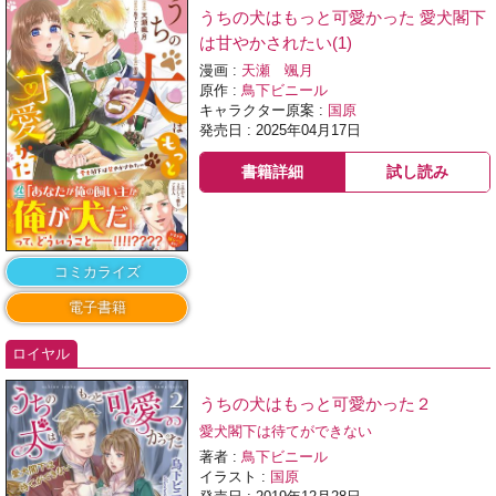
うちの犬はもっと可愛かった 愛犬閣下
は甘やかされたい(1)
漫画 :
天瀬 颯月
原作 :
鳥下ビニール
キャラクター原案 :
国原
発売日 : 2025年04月17日
書籍詳細
試し読み
コミカライズ
電子書籍
ロイヤル
うちの犬はもっと可愛かった２
愛犬閣下は待てができない
著者 :
鳥下ビニール
イラスト :
国原