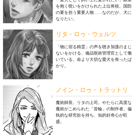
を抱く呪いをかけられた上位将校。国防
の要を担う重要人物……なのだが、犬に
なりたい。
リタ・ロゥ・ウェルツ
「物に宿る精霊」の声を聴き加護のまじ
ないをかける、備品呪術管理官として働
いている。命より大切な愛犬を喪ったば
かり。
ノイン・ロゥ・トラットリ
魔術師長。リタの上司。やたらに高度な
魔術がこめられた「首輪」の制作者。偏
執的な研究欲を持ち、知的好奇心が旺
盛。