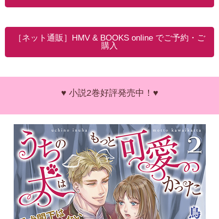
［ネット通販］HMV & BOOKS online でご予約・ご
購入
♥ 小説2巻好評発売中！♥