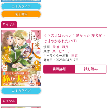
コミカライズ
電子書籍
ロイヤル
うちの犬はもっと可愛かった 愛犬閣下
は甘やかされたい(1)
漫画 :
天瀬 颯月
原作 :
鳥下ビニール
キャラクター原案 :
国原
発売日 : 2025年04月17日
書籍詳細
試し読み
コミカライズ
ロイヤル