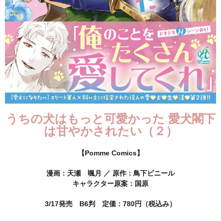
うちの犬はもっと可愛かった 愛犬閣下
は甘やかされたい（２）
【Pomme Comics】
漫画：天瀬 颯月 ／ 原作：鳥下ビニール
キャラクター原案：国原
3/17発売 B6判 定価：780円（税込み）