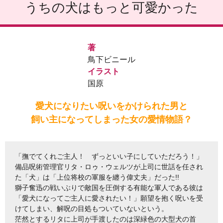
うちの犬はもっと可愛かった
著
鳥下ビニール
イラスト
国原
愛犬になりたい呪いをかけられた男と
飼い主になってしまった女の愛情物語？
「撫でてくれご主人！ ずっといい子にしていただろう！」
備品呪術管理官リタ・ロゥ・ウェルツが上司に世話を任され
た「犬」は「上位将校の軍服を纏う偉丈夫」だった!!
獅子奮迅の戦いぶりで敵国を圧倒する有能な軍人である彼は
「愛犬になってご主人に愛されたい！」願望を抱く呪いを受
けてしまい、解呪の目処もついていないという。
茫然とするリタに上司が手渡したのは深緑色の大型犬の首