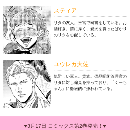
スティア
リタの友人。王宮で司書をしている。お
酒好き。情に厚く、愛犬を喪ったばかり
のリタを心配している。
ユウレカ大佐
気難しい軍人。貴族。備品呪術管理官の
リタに対し偏見を持っており、「くーち
ゃん」に徹底的に嫌われている。
♥3月17日 コミックス第2巻発売！♥